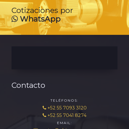
Cotizaciones por
WhatsApp
Contacto
TELÉFONOS:
+52 55 7093 3120
+52 55 7041 8274
EMAIL: