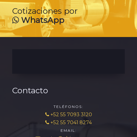
Cotizaciones por
WhatsApp
Contacto
TELÉFONOS:
+52 55 7093 3120
+52 55 7041 8274
EMAIL: