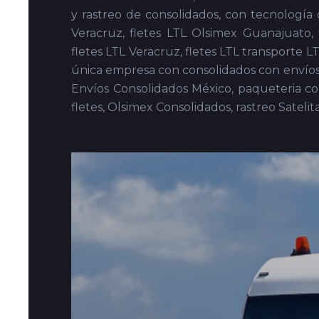
Consolidado a San Luis Rio Colorado, Flete 
Flete Consolidado a Guerrero Negro, Fle
Consolidado a San Ignacio, Flete Consolidad