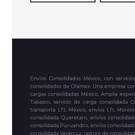
Flete Consolidado a Colima, Flete Consolida
a Ruiz, Flete Consolidado a Santiago Ixcuin
Consolidado a Nuevo laredo, Flete Conso
Consolidado a Cd. Obregon, Flete Consolid
Hermosillo, Flete Consolidado a Guaymas,
Consolidado a Cd. del Carmen, Flete Con
Consolidado a ensenada, Flete Consolidado 
San Quintin. Flete Consolidado a Tecate,