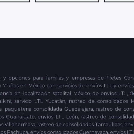
do a Manzanillo, Flete Consolidado a Pto. Vallarta, Flet
tla, Flete Consolidado a Tepic, Flete Consolidado a Carde
lidado a acayucan, Flete Consolidado a Coatzacoalco
ado a Navojoa, Flete Consolidado a Guasave. Flete Co
 Flete Consolidado a Empalme, Flete Consolidado a Mé
solidado a Cancun, Flete Consolidado a Playa del C
a Vicente Guerrero, Flete Consolidado a Mexicali, Flete 
 Flete Consolidado a Tijuana, Flete Consolidado a Ca