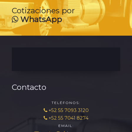
Cotizaciones por
WhatsApp
Contacto
TELÉFONOS:
+52 55 7093 3120
+52 55 7041 8274
EMAIL: