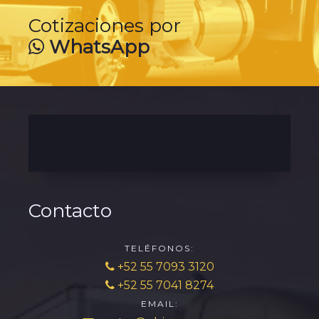
Cotizaciones por
WhatsApp
Contacto
TELÉFONOS:
+52 55 7093 3120
+52 55 7041 8274
EMAIL: